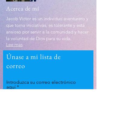
Acerca de mí
Jacob Victor es un individuo aventurero y
que toma iniciativas, es tolerante y está
ansioso por servir a la comunidad y hacer
la voluntad de Dios para su vida.
Lee mas
Únase a mi lista de
correo
Introduzca su correo electrónico
aquí
Suscríbase ahora