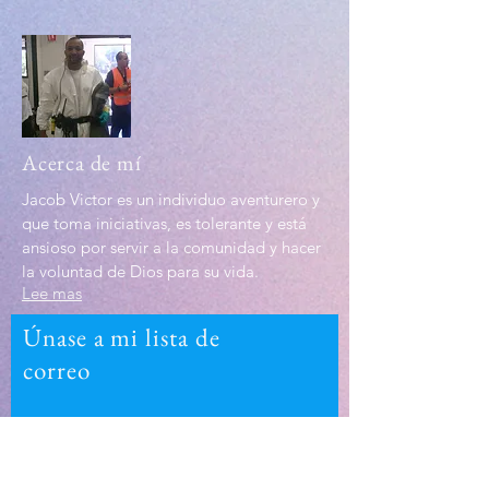
Acerca de mí
Jacob Victor es un individuo aventurero y
que toma iniciativas, es tolerante y está
ansioso por servir a la comunidad y hacer
la voluntad de Dios para su vida.
Lee mas
Únase a mi lista de
correo
Introduzca su correo electrónico
aquí