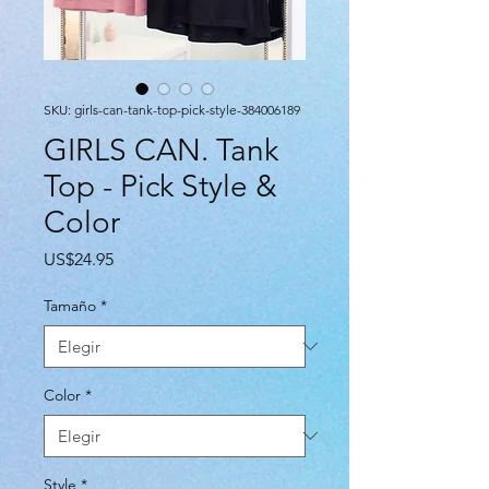
SKU: girls-can-tank-top-pick-style-384006189
GIRLS CAN. Tank
Top - Pick Style &
Color
Precio
US$24.95
Tamaño
*
Color
*
Style
*