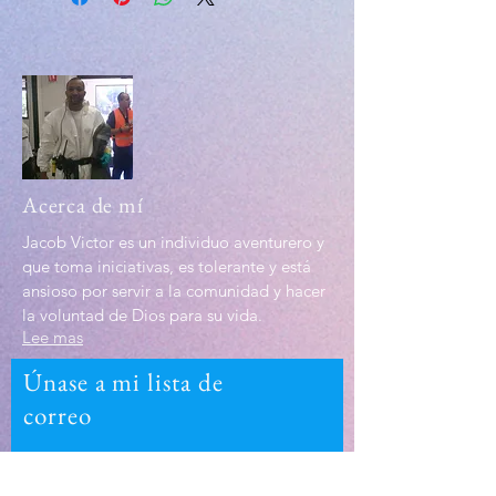
Acerca de mí
Jacob Victor es un individuo aventurero y
que toma iniciativas, es tolerante y está
ansioso por servir a la comunidad y hacer
la voluntad de Dios para su vida.
Lee mas
Únase a mi lista de
correo
Introduzca su correo electrónico
aquí