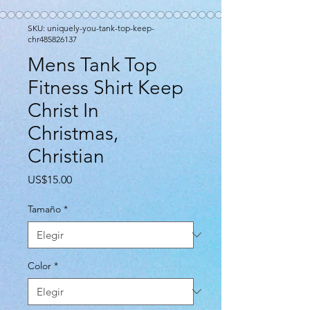
SKU: uniquely-you-tank-top-keep-
chr485826137
Mens Tank Top
Fitness Shirt Keep
Christ In
Christmas,
Christian
Precio
US$15.00
Tamaño
*
Color
*